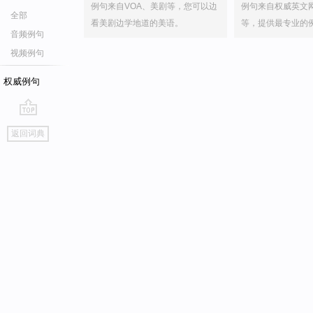
例句来自VOA、美剧等，您可以边
例句来自权威英文
全部
看美剧边学地道的美语。
等，提供最专业的
音频例句
视频例句
权威例句
go
返回词典
top