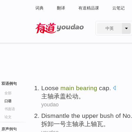
词典
翻译
有道精品课
云笔记
中英
有道 - 网易旗下搜索
双语例句
Loose
main
bearing
cap
.
全部
主
轴承
盖
松动
。
口语
youdao
书面语
Dismantle
the upper
bush of
No.
论文
拆卸
一
号
主
轴承
上
轴瓦。
原声例句