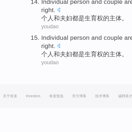
Individual person
and
couple
ar
right
.
个人
和
夫妇
都是
生育
权
的
主体
。
youdao
Individual person
and
couple
ar
right
.
个人
和
夫妇
都是
生育
权
的
主体
。
youdao
关于有道
Investors
有道智选
官方博客
技术博客
诚聘英