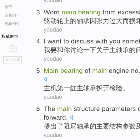
youdao
全部
Worn
main
bearing
from excess
音频例句
驱动
轮
上
的
轴承
因
张力
过大而损
视频例句
youdao
权威例句
I
want to
discuss
with
you
somet
我
要
和
你
讨论
一下
关于
主
轴承
的
go
youdao
返回词典
top
Main
bearing
of
main
engine
no.
主机
第一缸
主
轴承
拆开
检验
。
youdao
The
main
structure
parameters
forward
.
提出
了
阻尼
轴承
的
主要
结构
参数
youdao