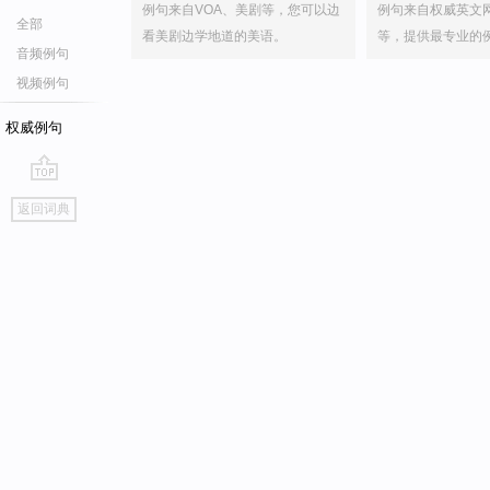
例句来自VOA、美剧等，您可以边
例句来自权威英文
全部
看美剧边学地道的美语。
等，提供最专业的
音频例句
视频例句
权威例句
go
返回词典
top