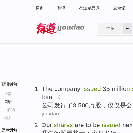
词典
翻译
有道精品课
云笔记
中英
有道 - 网易旗下搜索
双语例句
The company
issued
35 million
全部
total
.
口语
公司
发行了
3,500万
股
，
仅仅
是公
书面语
youdao
论文
Our
shares
are
to be
issued
nex
原声例句