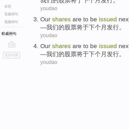
我们
的
股票
将
于
下个
月
发行
。
全部
youdao
音频例句
Our
shares
are
to be
issued
nex
视频例句
—
我们
的
股票
将
于
下个
月
发行
。
权威例句
youdao
Our
shares
are
to be
issued
nex
go
—
我们
的
股票
将
于
下个
月
发行
。
返回词典
top
youdao