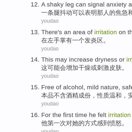
A
shaky leg
can
signal anxiety
a
一
条腿
抖动
可以
表明那人的
焦急
youdao
There's
an
area
of
irritation
on
t
在
左
手掌
有
一个
发炎
区
。
youdao
This
may
increase
dryness
or
ir
这
可能会
增加
干燥
或
刺激
皮肤
。
youdao
Free of alcohol
,
mild
nature
,
saf
本品不
含
酒精成份，
性质
温和
，
youdao
For
the first
time
he
felt
irritation
他
第一
次
对
她
的
方式
感到
愤怒
。
youdao