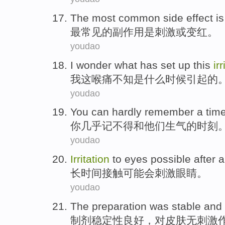
The most
common
side effect
is
最
常见
的
副作用
是
刺激
或
变红
。
youdao
I
wonder
what
has set up
this
ir
我
这
喉痛
不知
是什么
时候引起的
youdao
You
can
hardly
remember
a
tim
你
几乎
记不得
和
他们
生气
的
时刻
youdao
Irritation
to
eyes
possible
after 
长
时间
接触
可能
会
刺激
眼睛
。
youdao
The preparation was
stable
and
制剂
稳定性良好
，
对
皮肤
无
刺激