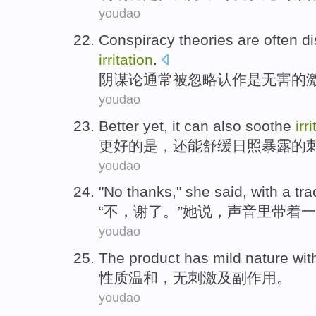
youdao
Conspiracy
theories
are often
d
irritation
.
阴谋
论
通常
被忽略
认作是
无害
的
youdao
Better yet
, it
can
also soothe
irr
更好
的是，
还
能
舒缓
日照
暴露
的
youdao
"
No
thanks
,"
she
said
,
with
a tra
“
不
，
谢了
。”
她
说
，声音
里带
着
一
youdao
The
product has mild
nature
wit
性质
温和
，
无
刺激
及
副作用
。
youdao