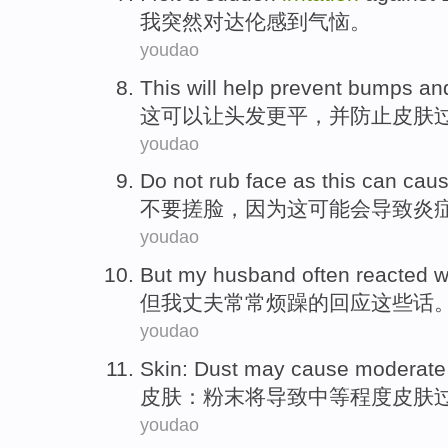
我
突然
对
达伦
感到
气恼
。
youdao
This
will
help
prevent
bumps
an
这
可以
让
头发更平
，
并
防止
皮肤
youdao
Do not
rub
face
as
this
can
cau
不要
搓
脸
，
因为
这
可能
会导致
炎
youdao
But
my
husband
often
reacted
w
但
我
丈夫
常常
烦躁的
回应
这些话
youdao
Skin
:
Dust
may cause
moderate
皮肤
：
粉末
将
导致
中等程度
皮肤
youdao