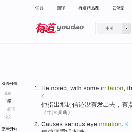
词典
翻译
有道精品课
云笔记
中英
有道 - 网易旗下搜索
双语例句
He
noted
,
with some
irritation
,
t
全部
口语
他
指出
那
封信
还
没有
发出去，
有
书面语
《牛津词典》
论文
Causes
serious
eye
irritation
.
原声例句