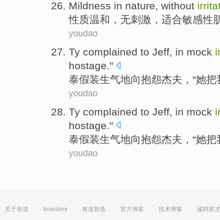
Mildness in
nature
,
without
irrit
性质
温和
，
无
刺激
，
适合
敏感性
youdao
Ty
complained
to
Jeff
, in mock
i
hostage
."
泰
假装
生气
地
向抱怨
杰夫
，“
她
把
youdao
Ty
complained
to
Jeff
, in mock
i
hostage
."
泰
假装
生气
地
向抱怨
杰夫
，“
她
把
youdao
关于有道
Investors
有道智选
官方博客
技术博客
诚聘英