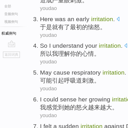
造成
严重
眼
刺激
。
全部
youdao
音频例句
Here was an
early
irritation
.
视频例句
于是就有了
最初
的
恼怒
。
权威例句
youdao
So
I
understand
your
irritation
.
go
所以
我
理解
你的心
情。
返回词典
top
youdao
May
cause
respiratory
irritation
.
可能
引起
呼吸道
刺激
。
youdao
I
could sense
her
growing
irritat
我
感觉到
她
的怒火
越来越大
。
youdao
I
felt
a
sudden
irritation
against