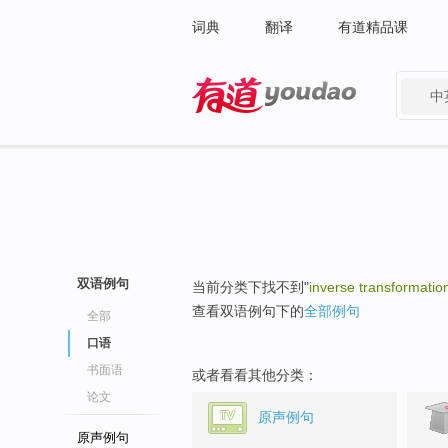
词典
翻译
有道精品课
中
有道 - 网易旗下搜索
双语例句
当前分类下找不到"
inverse transformatio
查看双语例句下的
全部例句
全部
口语
书面语
或者看看其他分类：
论文
原声例句
原声例句