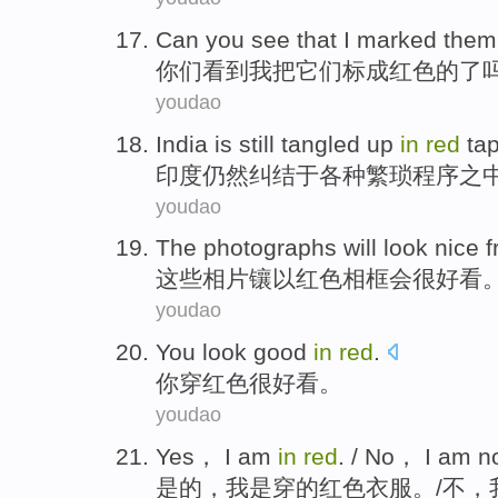
Can you
see that
I
marked
them 
你们
看到
我
把
它们
标
成
红色
的了
youdao
India
is still
tangled up
in
red
ta
印度
仍然
纠结
于
各种
繁琐
程序之
youdao
The photographs
will
look nice
这些
相片镶
以
红色
相框
会
很
好看
youdao
You
look good
in
red
.
你
穿
红色很
好看
。
youdao
Yes
，
I
am
in
red
. /
No
， I am
n
是的
，
我
是
穿的
红色
衣服。/
不
，