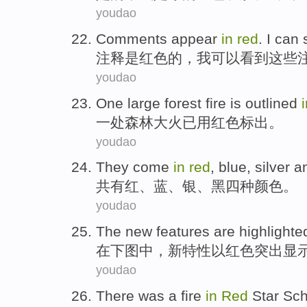
youdao
Comments appear
in
red
.
I
can
注释
是
红色
的，
我
可以
看到这些
youdao
One
large forest
fire
is outlined
一
处
森林
大火
已
用红色标出。
youdao
They come
in
red
,
blue
,
silver
a
共有
红
、
蓝
、
银
、
黑四种颜色
。
youdao
The
new
features
are highlighte
在下图
中
，
新
特性
以
红色
突出显
youdao
There was
a
fire
in
Red
Star
Sch