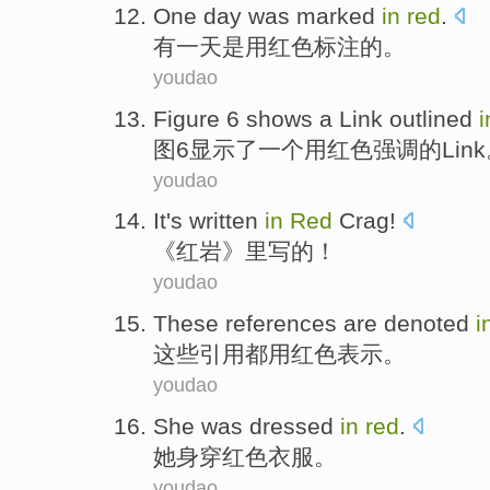
One
day
was
marked
in
red
.
有一
天
是
用红色
标注
的。
youdao
Figure
6
shows
a
Link outlined
i
图
6
显示了
一个
用
红色
强调的
Link
youdao
It's
written
in
Red
Crag
!
《
红岩
》里
写
的！
youdao
These
references
are
denoted
i
这些
引用
都
用红色
表示
。
youdao
She
was dressed
in
red
.
她
身穿
红色
衣服。
youdao