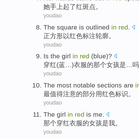
她
手上
起了
红斑
点。
youdao
The square
is outlined
in
red
.
正方形
以
红色
标注
轮廓。
youdao
Is
the girl
in
red
(
blue
)?
穿
红
(蓝…)衣服的
那个
女孩
是
…吗
youdao
The most
notable
sections
are
i
最
值得注意
的
部分
用
红色标识
。
youdao
The girl
in
red
is
me
.
那个
穿
红衣服的女孩是我。
youdao