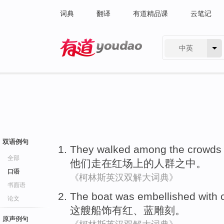
词典
翻译
有道精品课
云笔记
中英
有道 - 网易旗下搜索
双语例句
They
walked
among
the
crowds
全部
他们
走
在
红场
上的
人群
之中
。
口语
《柯林斯英汉双解大词典》
书面语
The
boat was
embellished
with
论文
这
艘
船
饰
有
红
、
蓝
雕刻
。
原声例句