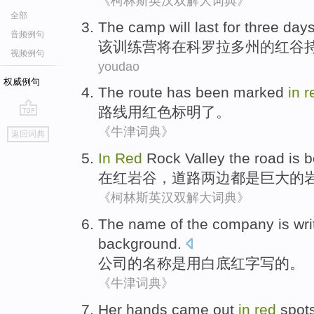
《柯林斯英汉双解大词典》
全部
The
camp
will
last for
three
day
音频例句
该
训练营
将
在
科罗拉多州
的
红
谷
视频例句
youdao
权威例句
The
route
has been marked
in
r
路线
用红色标明
了
。
go
《牛津词典》
返回词典
top
In
Red
Rock
Valley the
road
is
b
在
红岩
谷
，
道路
两边都
是
巨大
的
《柯林斯英汉双解大词典》
The
name
of
the
company
is
wri
background.
公司
的
名称
是
用
白底红字写
的。
《牛津词典》
Her
hands came out
in
red
spot