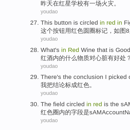
昨天
在
红星
学校
有
一
场火灾
。
youdao
This
button
is
circled
in
red
in
Fi
这个
按钮
用
红色
圆圈标记
，
如图
youdao
What
's
in
Red
Wine
that
is Goo
红酒
内
的
什么
物质对心脏
有
好处
youdao
There's the
conclusion
I
picked
我
把
结论
标
成
红色。
youdao
The
field
circled
in
red
is
the s
红色
圈
内
的
字段
是
sAMAccountN
youdao