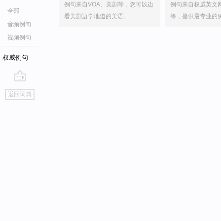
例句来自VOA、美剧等，您可以边
例句来自权威英文
全部
看美剧边学地道的美语。
等，提供最专业的
音频例句
视频例句
权威例句
go
返回词典
top