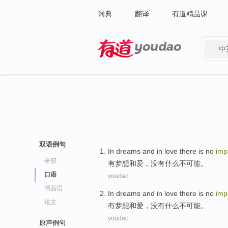
词典
翻译
有道精品课
中
有道 - 网易旗下搜索
双语例句
In
dreams
and
in
love
there is no
imp
全部
有
梦想
和
爱
，没有什么不可能。
口语
youdao
书面语
In
dreams
and
in
love
there is no
imp
论文
有
梦想
和
爱
，没有什么不可能。
youdao
原声例句