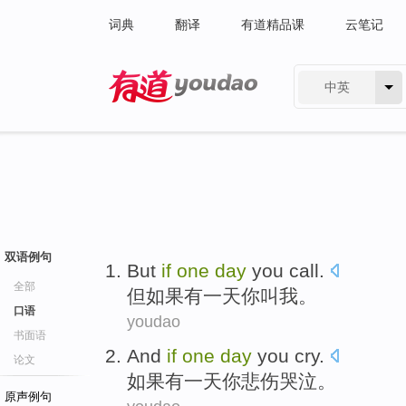
词典
翻译
有道精品课
云笔记
中英
有道 - 网易旗下搜索
双语例句
But
if
one
day
you
call
.
全部
但
如果
有一
天
你
叫我
。
口语
youdao
书面语
And
if
one
day
you
cry
.
论文
如果
有一
天
你
悲伤哭泣
。
原声例句