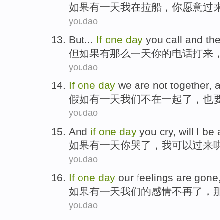
如果
有一
天
我
在
拉船
，
你
愿意
过
youdao
But
...
If
one
day
you
call
and
th
但
如果
有那么
一
天
你
的
电话打来
youdao
If
one
day
we
are not
together
,
a
假如
有一
天
我们
不在
一起
了，
也
youdao
And
if
one
day
you
cry
, will
I
be
如果
有一
天
你
哭了
，
我
可以
过来
youdao
If
one
day
our
feelings
are gone
如果
有一
天
我们
的
感情
不再
了，
youdao