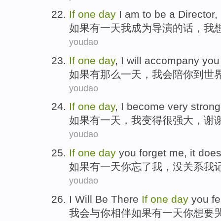
If
one
day
I
am to
be
a
Director
,
如果
有
一
天
我
成为
导演的话
，我
youdao
If
one
day
,
I will
accompany
you
如果
有那么
一
天
，
我会
陪
你
到
世
youdao
If
one
day
,
I
become
very
strong
如果
有一
天
，
我
变得
很
强大
，
谢
youdao
If
one
day
you
forget
me
,
it does
如果
有一
天
你
忘了
我
，
没关系
我
youdao
I Will
Be There
If
one
day
you
fe
我会
与
你
相伴
如果
有一
天
你
想
要