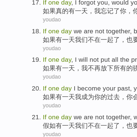
If
one
day
,
I
forgot
you
,
would
y
如果真的
有一
天
，
我
忘记了
你
，
youdao
If
one
day
we
are not
together
,
b
如果
有一
天
我们
不在
一起
了，
也
youdao
If
one
day
,
I
will not
put
all
the
p
如果
有一
天
，
我
不再
放下
所有
的
youdao
If
one
day
I
become
your
past
,
如果
有一
天
我
成为
你
的
过去
，
你
youdao
If
one
day
we
are not
together
,
w
假如
有一
天
我们
不在
一起
了，也
youdao