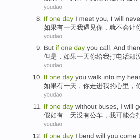
youdao
If
one
day
I
meet
you
,
I will
nev
如果
有一
天
我
遇见
你
，
就
不会
让
youdao
But
if
one
day
you
call
, And
ther
但是
，
如果
一
天
你
给我打电话
却
youdao
If
one
day
you
walk into
my
hear
如果
有一
天
，
你
走进
我
的心里
，
youdao
If
one
day
without
buses
,
I
will
g
假如
有一
天
没有
公车
，
我
可能会
youdao
If
one
day
I
bend
will
you
come 