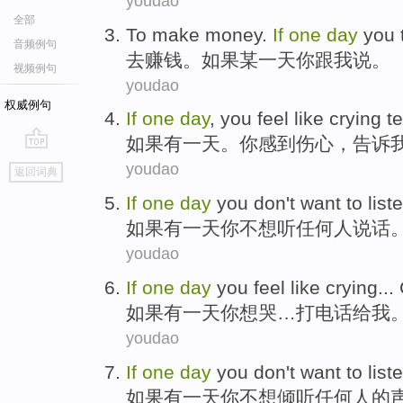
youdao
全部
To
make money
.
If
one
day
you
音频例句
去
赚钱
。
如果
某一
天
你
跟
我
说。
视频例句
youdao
权威例句
If
one
day
,
you
feel like
crying
te
如果
有一
天
。
你
感到
伤心
，
告诉
go
youdao
返回词典
top
If
one
day
you
don't want to
list
如果
有一
天
你
不想
听
任何人说话
youdao
If
one
day
you
feel like
crying
...
如果
有一
天
你
想
哭
…
打电话给
我
youdao
If
one
day
you
don't want to
list
如果
有一
天
你
不想
倾听
任何人
的