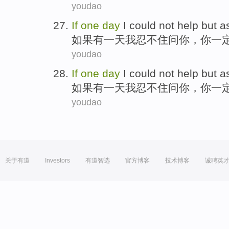
youdao
If
one
day
I
could not help but
a
如果
有一
天
我
忍不住
问
你
，你
一
youdao
If
one
day
I
could not help but
a
如果
有一
天
我
忍不住
问
你
，你
一
youdao
关于有道
Investors
有道智选
官方博客
技术博客
诚聘英