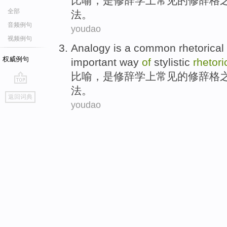
比喻
，
是
修辞学上
常见
的
修辞格
全部
法。
音频例句
youdao
视频例句
Analogy
is
a
common rhetorical
权威例句
important
way
of
stylistic
rhetori
比喻
，
是
修辞学上
常见
的
修辞格
法。
go
返回词典
top
youdao