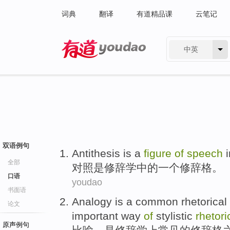
词典
翻译
有道精品课
云笔记
中英
有道 - 网易旗下搜索
双语例句
Antithesis
is
a
figure
of
speech
全部
对照
是
修辞学
中的
一个
修辞格
。
口语
youdao
书面语
Analogy
is
a
common rhetorical
论文
important
way
of
stylistic
rhetori
原声例句