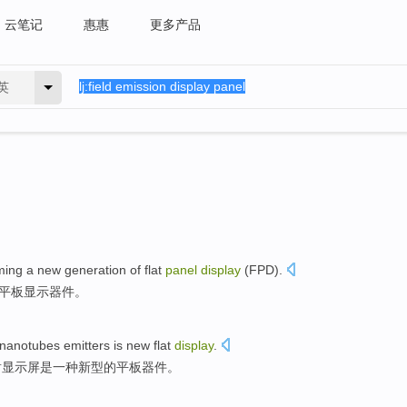
云笔记
惠惠
更多产品
英
ming
a
new
generation
of
flat
panel
display
(FPD).
平板
显示器件。
nanotubes
emitters
is
new
flat
display
.
射
显示屏
是
一种新型
的
平板
器件。