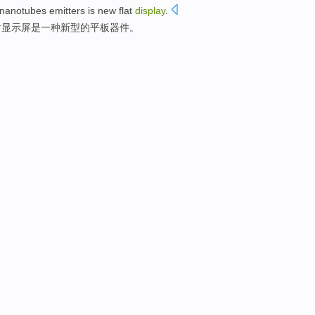
nanotubes
emitters
is
new
flat
display
.
射
显示屏
是
一种新型
的
平板
器件。