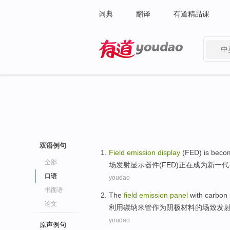
词典
翻译
有道精品课
中
有道 - 网易旗下搜索
双语例句
Field
emission
display
(
FED
)
is beco
全部
场
发射
显示
器件(
FED
)
正在
成为
新
一代
口语
youdao
书面语
The
field
emission
panel
with
carbon
论文
利用
碳
纳米管
作为阴极材料
的
场
致发
youdao
原声例句