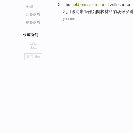
The
field
emission
panel
with
carbon
全部
利用
碳
纳米管
作为阴极材料
的
场
致发
音频例句
youdao
视频例句
权威例句
go
返回词典
top