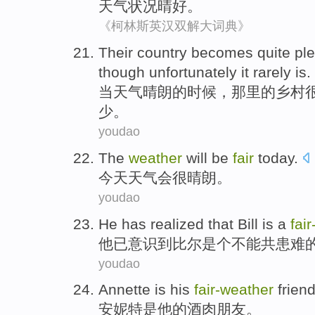
天气
状况
晴好
。
《柯林斯英汉双解大词典》
Their
country
becomes quite
pl
though
unfortunately
it
rarely is
.
当
天气
晴朗的时候，那里的
乡村
少
。
youdao
The
weather
will
be
fair
today
.
今天
天气
会
很
晴朗
。
youdao
He
has
realized
that
Bill
is a
fair
他
已
意识
到
比尔
是个
不能共患难
youdao
Annette
is
his
fair-
weather
frien
安妮特
是
他
的
酒肉朋友
。