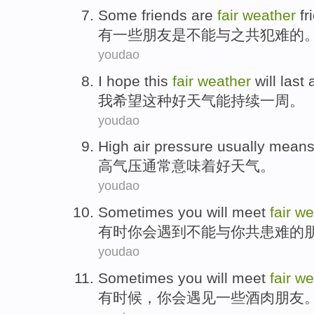
Some
friends
are
fair
weather
fr
有一些
朋友
是
不能与之共
犯难的
youdao
I
hope
this
fair
weather
will
last
我
希望
这种
好
天气
能
持续
一周
。
youdao
High
air pressure
usually
mean
高
气压
通常
意味着
好
天气
。
youdao
Sometimes
you
will
meet
fair
we
有时
你
会
遇到不能与你
共患难
的
youdao
Sometimes
you
will
meet
fair
we
有时候，
你
会
遇见
一些
酒肉朋友