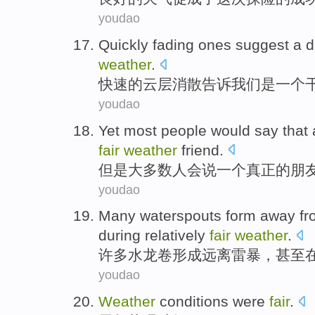
youdao
Quickly
fading
ones
suggest
a
d
weather
.
快速
的
云层
消散
告诉我们是
一个
youdao
Yet
most
people
would
say that
fair
weather
friend
.
但是
大多数
人
会
说
一
个
真正
的
朋
youdao
Many
waterspouts
form
away fr
during
relatively
fair
weather
.
许多
水龙卷
形成
远离
雷暴
，
甚至
youdao
Weather
conditions
were
fair
.