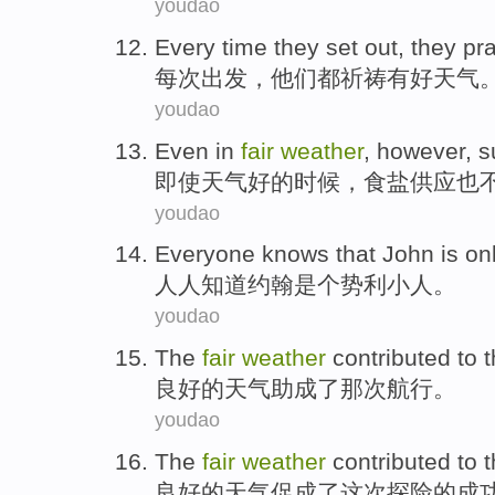
youdao
Every time they
set out
,
they
pr
每次
出发
，
他们
都
祈祷
有好
天气
youdao
Even in
fair
weather
, however,
s
即使
天气
好的时候，
食盐供应
也
youdao
Everyone
knows that
John
is
on
人人
知道
约翰
是个
势利
小人。
youdao
The
fair
weather
contributed
to 
良好
的
天气
助成了
那次
航行。
youdao
The
fair
weather
contributed to
t
良好
的
天气
促成
了
这次
探险
的
成