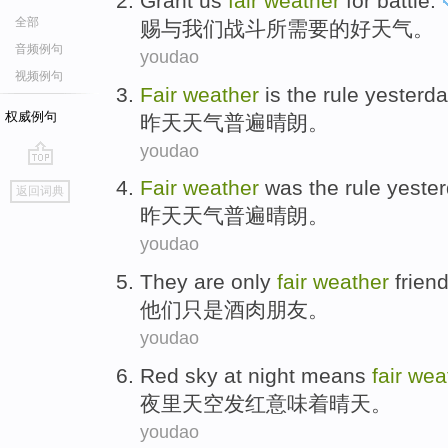
Grant
us
fair
weather
for battle
.
全部
赐与
我们
战斗
所需要
的好天气。
音频例句
youdao
视频例句
Fair
weather
is the
rule
yesterda
权威例句
昨天
天气
普遍晴朗
。
youdao
go
Fair
weather
was the
rule
yeste
返回词典
top
昨天
天气
普遍晴朗
。
youdao
They
are only
fair
weather
frien
他们
只是
酒肉朋友
。
youdao
Red
sky
at night
means
fair
wea
夜里
天空
发红
意味着
晴天
。
youdao