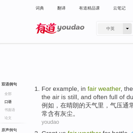
词典
翻译
有道精品课
云笔记
中英
有道 - 网易旗下搜索
双语例句
For example
,
in
fair
weather
,
the
全部
the
air
is
still
,
and
often
full of
du
口语
例如
，
在
晴朗
的
天气里
，
气压
通
书面语
常
含有灰尘
。
论文
youdao
原声例句