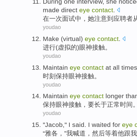
During
one
interview
,
she
notice
made
direct
eye
contact
.
在
一
次面试中
，
她
注意
到
应聘者
youdao
Make
(
virtual
)
eye
contact
.
进行
(
虚拟
的)
眼神
接触
。
youdao
Maintain
eye
contact
at all time
时刻
保持
眼神
接触
。
youdao
Maintain
eye
contact
longer tha
保持
眼神
接触
，要
长于
正常
时间
youdao
"
Jacob
,"
I
said.
I waited
for
eye
“
雅各
，”
我
喊道，
然后
等着他跟我