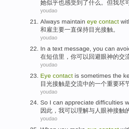
她似乎也感受到了
什么
。
但
我
尽
youdao
Always
maintain
eye
contact
wit
和
雇主
要
一直
保持
目光
接触
。
youdao
In
a
text message
,
you
can
avoi
在
短信
里，
你
可以
回避
眼神
的
交
youdao
Eye
contact
is
sometimes the
k
目光
接触
是
交流
中的
一
个重要环
youdao
So
I
can
appreciate
difficulties
w
因此，
我
可以
理解
与
人眼神
接触
youdao