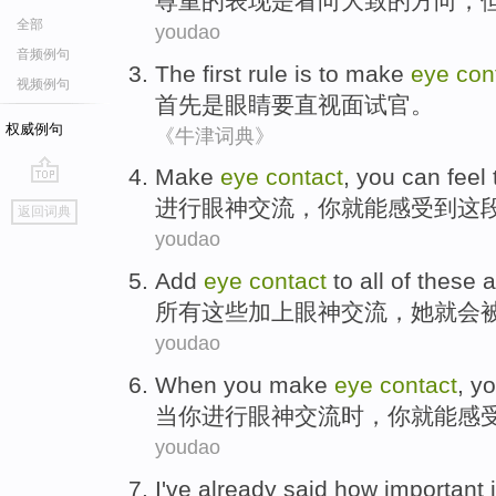
尊重
的
表现
是
看
向
大致
的
方向
，
全部
youdao
音频例句
The first
rule
is
to make
eye
con
视频例句
首先
是
眼睛要直视
面试
官。
权威例句
《牛津词典》
Make
eye
contact
,
you
can
feel
go
进行
眼神
交流
，
你
就能
感受到
这
返回词典
top
youdao
Add
eye
contact
to
all
of
these
a
所有
这些
加上
眼神
交流，
她
就会
youdao
When
you
make
eye
contact
, y
当
你
进行
眼神
交流
时，你
就能
感
youdao
I
've already
said
how
important