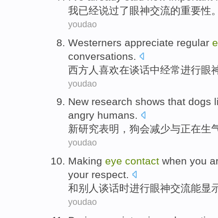
我
已经
说过
了
眼神
交流的
重要性
youdao
Westerners
appreciate
regular
conversations
.
西方人
喜欢
在
谈话
中
经常
进行
眼
youdao
New
research
shows that
dogs
l
angry
humans
.
新
研究
表明
，
狗会
减少
与
正在生
youdao
Making
eye
contact
when you
a
your
respect
.
和别人谈话
时
进行
眼神
交流
能
显
youdao