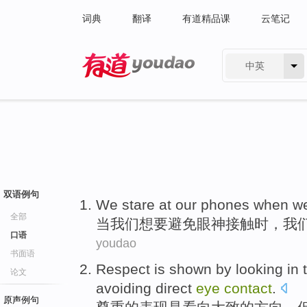
词典
翻译
有道精品课
云笔记
中英
有道 - 网易旗下搜索
双语例句
We
stare at
our
phones
when
w
全部
当
我们
想
要
避免
眼神
接触
时，我
口语
youdao
书面语
Respect
is
shown
by looking
in 
论文
avoiding
direct
eye
contact
.
原声例句