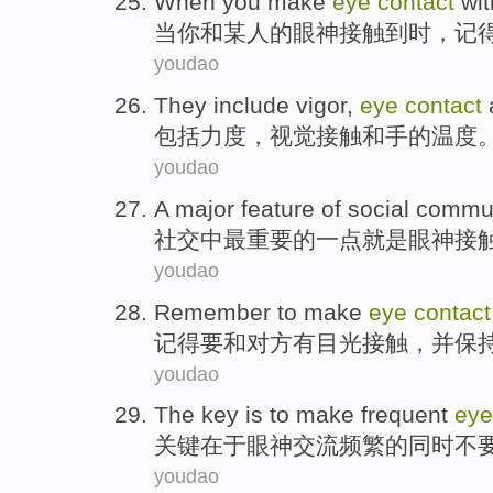
When
you
make
eye
contact
wit
当
你
和
某人
的
眼神
接触到时
，
记
youdao
They include
vigor
,
eye
contact
包括
力度
，
视觉
接触
和
手
的
温度
youdao
A
major
feature
of
social commu
社交
中
最重要
的
一点
就是
眼神
接
youdao
Remember
to
make
eye
contact
记得
要和对方有
目光
接触
，
并
保
youdao
The key
is to make
frequent
eye
关键
在于
眼神
交流
频繁
的同时不
youdao