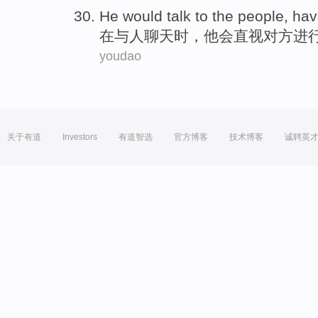
He
would
talk to
the
people
,
hav
在与
人
聊天
时，
他
会
直视
对方进
youdao
关于有道
Investors
有道智选
官方博客
技术博客
诚聘英