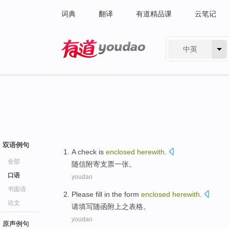
词典
翻译
有道精品课
云笔记
中英
有道 - 网易旗下搜索
双语例句
A check
is
enclosed
herewith
.
全部
随信
附寄
支票一张。
口语
youdao
书面语
Please
fill in
the
form
enclosed
herewith
.
论文
请
填写
随
函
附上之
表格
。
youdao
原声例句