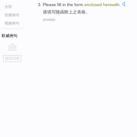
Please
fill in
the
form
enclosed
herewith
.
全部
请
填写
随
函
附上之
表格
。
音频例句
youdao
视频例句
权威例句
go
返回词典
top