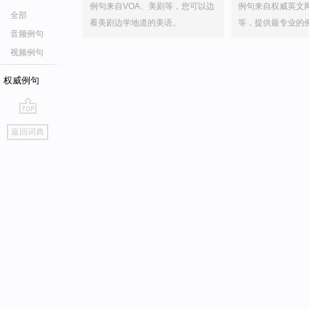
例句来自VOA、美剧等，您可以边
例句来自权威英文
全部
看美剧边学地道的美语。
等，提供最专业的
音频例句
视频例句
权威例句
go
返回词典
top