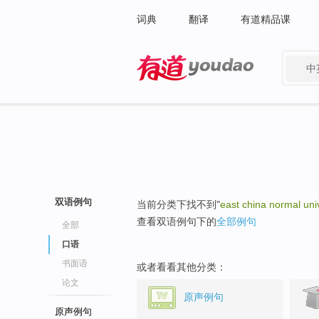
词典
翻译
有道精品课
中
有道 - 网易旗下搜索
双语例句
当前分类下找不到"
east china normal uni
查看双语例句下的
全部例句
全部
口语
书面语
或者看看其他分类：
论文
原声例句
原声例句