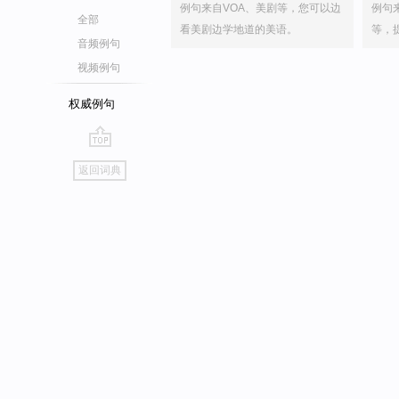
例句来自VOA、美剧等，您可以边
例句
全部
看美剧边学地道的美语。
等，
音频例句
视频例句
权威例句
go
返回词典
top