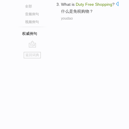
What
is
Duty
Free
Shopping
?
全部
什么
是
免税
购物
？
音频例句
youdao
视频例句
权威例句
go
返回词典
top