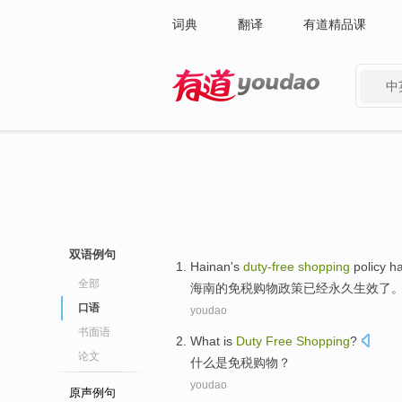
词典
翻译
有道精品课
中
有道 - 网易旗下搜索
双语例句
Hainan
's
duty-free
shopping
policy
h
全部
海南
的
免税
购物
政策
已经
永久
生效
了
口语
youdao
书面语
What
is
Duty
Free
Shopping
?
论文
什么
是
免税
购物
？
youdao
原声例句