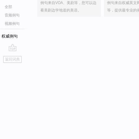
例句来自VOA、美剧等，您可以边
例句来自权威英文
全部
看美剧边学地道的美语。
等，提供最专业的
音频例句
视频例句
权威例句
go
返回词典
top