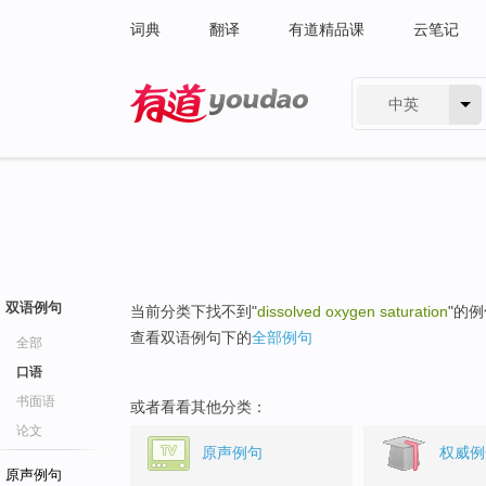
词典
翻译
有道精品课
云笔记
中英
有道 - 网易旗下搜索
双语例句
当前分类下找不到"
dissolved oxygen saturation
"的
查看双语例句下的
全部例句
全部
口语
书面语
或者看看其他分类：
论文
原声例句
权威例
原声例句