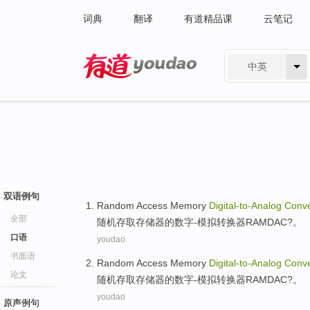
词典
翻译
有道精品课
云笔记
中英
有道 - 网易旗下搜索
双语例句
Random
Access
Memory
Digital-
to-
Analog
Conve
全部
随机
存取
存储器
的数字-模拟
转换器
RAMDAC
?。
口语
youdao
书面语
Random
Access
Memory
Digital-
to-
Analog
Conve
论文
随机
存取
存储器
的数字-模拟
转换器
RAMDAC
?。
youdao
原声例句