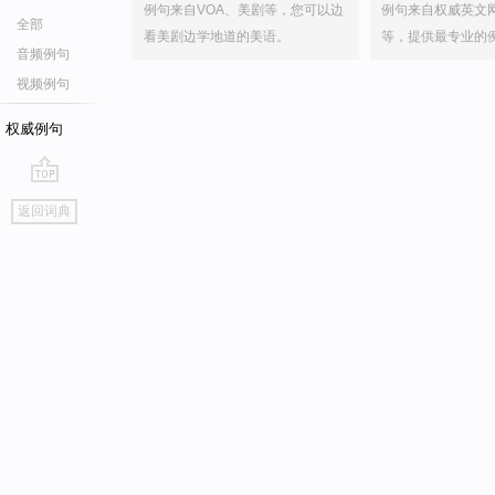
例句来自VOA、美剧等，您可以边
例句来自权威英文
全部
看美剧边学地道的美语。
等，提供最专业的
音频例句
视频例句
权威例句
go
返回词典
top