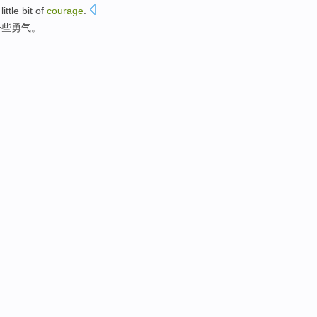
little bit
of
courage
.
一些
勇气。