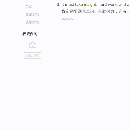
It must
take
insight
,
hard
work,
and
a
全部
肯定
需要
远见卓识
、
辛勤
努力，
还有
音频例句
youdao
视频例句
权威例句
go
返回词典
top