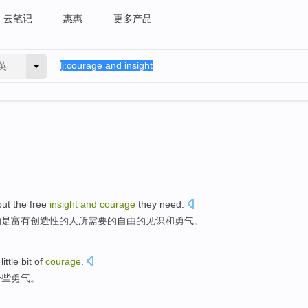
云笔记
惠惠
更多产品
英
but
the
free
insight
and
courage
they
need
.
的是富有创造性的
人
所需要
的
自由
的
见识
和
勇气
。
little bit
of
courage
.
一些
勇气。