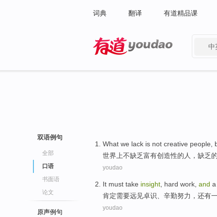
词典
翻译
有道精品课
中
有道 - 网易旗下搜索
双语例句
What we
lack
is not
creative
people
, 
全部
世界上
不
缺乏
富有
创造性
的
人
，缺乏
口语
youdao
书面语
It must
take
insight
,
hard
work,
and
a
论文
肯定
需要
远见卓识
、
辛勤
努力，
还有
youdao
原声例句