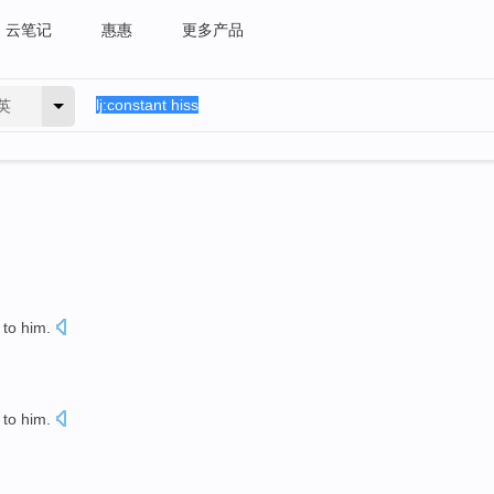
云笔记
惠惠
更多产品
英
 to
him
.
 to
him
.