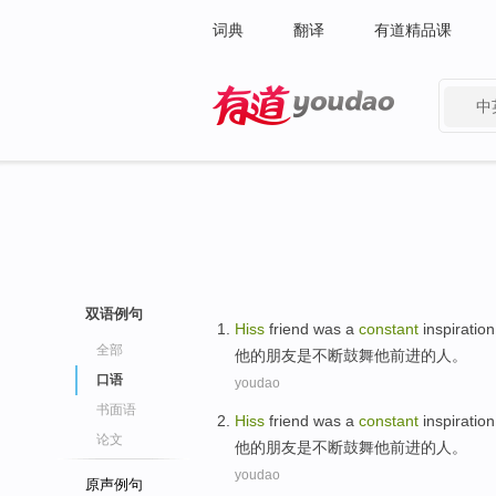
词典
翻译
有道精品课
中
有道 - 网易旗下搜索
双语例句
Hiss
friend
was a
constant
inspiration
全部
他
的
朋友
是
不断
鼓舞
他
前进的人。
口语
youdao
书面语
Hiss
friend
was a
constant
inspiration
论文
他
的
朋友
是
不断
鼓舞
他
前进的人。
youdao
原声例句