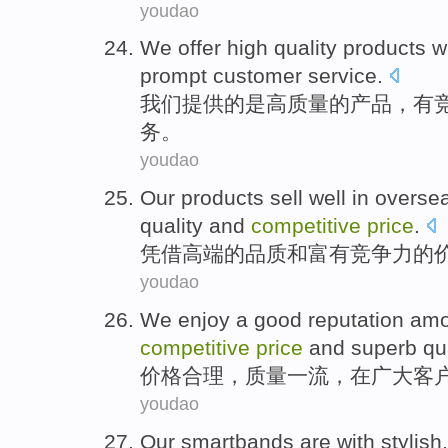
youdao
We
offer
high
quality
products
w
prompt customer
service
.
我们
提供
的是
高
质量
的
产品
，
有
务。
youdao
Our
products
sell well
in overse
quality
and
competitive
price
.
凭借
高端
的
品质
和
富有竞争力
的
youdao
We
enjoy a
good
reputation
am
competitive
price
and
superb
qu
价格
合理，质量
一流
，在
广大
客
youdao
Our
smartbands
are
with
stylish