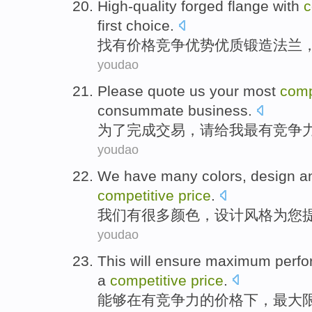
High-quality
forged
flange
with
c
first choice
.
找
有
价格
竞争优势
优质
锻造
法兰
youdao
Please
quote
us
your most
comp
consummate
business
.
为了
完成
交易
，
请
给
我
最有
竞争
youdao
We
have
many
colors
,
design
a
competitive
price
.
我们
有
很多
颜色
，
设计
风格
为
您
youdao
This will
ensure
maximum
perf
a
competitive
price
.
能够
在
有
竞争力的价格下，
最大