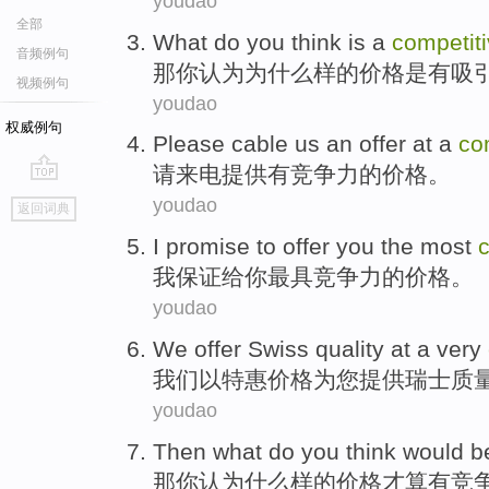
youdao
全部
What do
you
think
is a
competit
音频例句
那
你
认为
为
什么样
的价格
是
有
吸
视频例句
youdao
权威例句
Please
cable us an
offer
at a
co
请
来电
提供
有
竞争力的价格。
go
youdao
返回词典
top
I
promise to
offer
you
the most
c
我
保证
给
你
最
具竞争力
的
价格
。
youdao
We
offer
Swiss
quality
at
a very
我们
以
特惠
价格
为您
提供
瑞士
质
youdao
Then
what do
you
think
would
b
那
你
认为
什么样
的价格
才
算
有
竞