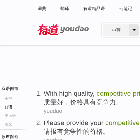
词典
翻译
有道精品课
云笔记
中英
有道 - 网易旗下搜索
双语例句
With high
quality
,
competitive
pr
全部
质量好
，
价格
具有竞争力
。
口语
youdao
书面语
Please
provide your
competitive
论文
请
报
有竞争性
的
价格
。
原声例句