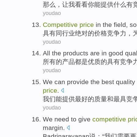
那么
，
让
我
看看
你
能
提供
什么
有
youdao
Competitive
price
in the
field, s
具有同行业绝对
的
价格
竞争力
，
youdao
All
the
products
are
in
good qual
所有
的
产品
都
是
优质
的
具有
竞争
youdao
We
can
provide
the
best
quality
price
.
我们
能
提供
最好
的
质量
和
最
具竞
youdao
We
need
to give
competitive
pri
margin
.
Badrinarayanan说：“
我们
需要
更