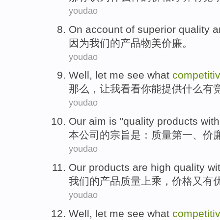
youdao
On
account
of
superior
quality
a
因为
我们
的
产品物美
价廉
。
youdao
Well
,
let
me
see
what
competiti
那么
，
让
我
看看
你
能
提供
什么
有
youdao
Our
aim
is
"
quality
products wit
本公司
的
宗旨
是
：
质量
第一、价
youdao
Our
products
are high quality
wi
我们
的
产品
质量
上乘
，价格又
有
youdao
Well
,
let
me
see
what
competiti