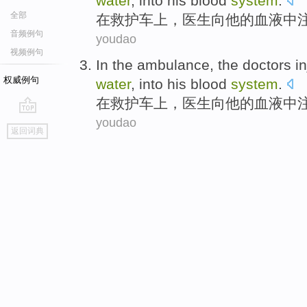
water
,
into
his
blood
system
.
全部
在
救护车
上，
医生
向
他
的
血液
中
音频例句
youdao
视频例句
In
the ambulance
,
the doctors
i
权威例句
water
,
into
his
blood
system
.
在
救护车
上，
医生
向
他
的
血液
中
youdao
go
返回词典
top