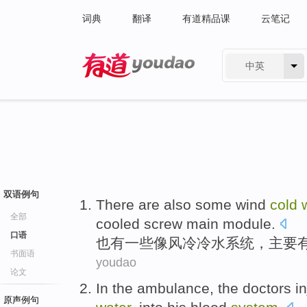
词典
翻译
有道精品课
云笔记
中英
有道 - 网易旗下搜索
双语例句
There are
also
some
wind
cold
全部
cooled
screw
main
module
.
口语
也
有
一些
像
风冷
冷水
系统
，
主要
书面语
youdao
论文
In
the ambulance
,
the doctors
i
原声例句