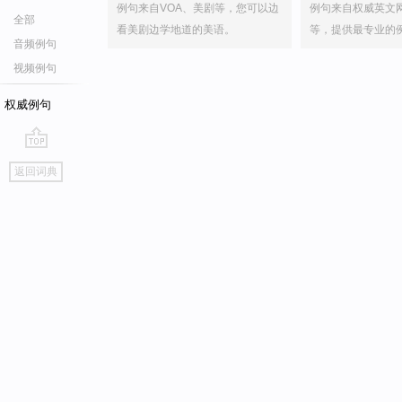
例句来自VOA、美剧等，您可以边
例句来自权威英文
全部
看美剧边学地道的美语。
等，提供最专业的
音频例句
视频例句
权威例句
go
返回词典
top