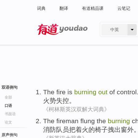
词典
翻译
有道精品课
云笔记
中英
有道 - 网易旗下搜索
双语例句
The fire is
burning
out
of control
全部
火势
失控
。
口语
《柯林斯英汉双解大词典》
书面语
The fireman
flung the
burning
ch
论文
消防
队员
把
着火
的
椅子拽
出
窗外
原声例句