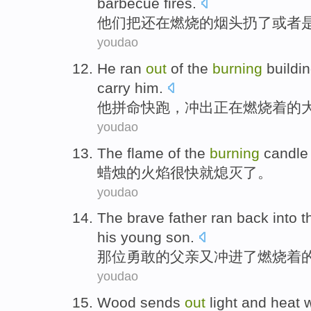
barbecue
fires
.
他们
把
还在燃烧
的
烟头
扔了
或者
youdao
He
ran
out
of the
burning
buildi
carry him.
他
拼命快
跑
，冲出
正在燃烧着
的
youdao
The
flame
of the
burning
candle
蜡烛
的
火焰
很快就
熄灭
了。
youdao
The brave
father
ran back
into
t
his
young son
.
那位
勇敢的
父亲
又
冲
进
了
燃烧着
youdao
Wood
sends
out
light
and
heat
w