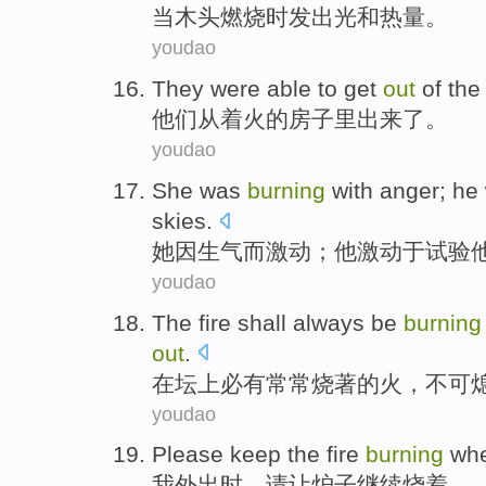
当
木头
燃烧
时
发出
光
和
热量
。
youdao
They
were able to
get
out
of the
他们
从
着火
的
房子里
出来了。
youdao
She
was
burning
with anger
;
he
skies
.
她
因
生气
而激动；
他
激动
于
试验
youdao
The
fire
shall
always
be
burning
out
.
在
坛
上必有
常常
烧
著
的
火
，
不可
youdao
Please
keep
the fire
burning
wh
我
外出时，
请
让
炉子
继续烧着。