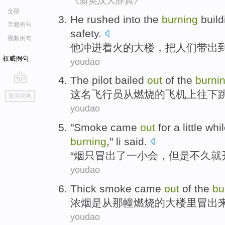
《新英汉大辞典》
全部
He
rushed
into the
burning
build
音频例句
safety
.
视频例句
他
冲
进
着火
的
大楼
，
把
人们
带出
权威例句
youdao
The
pilot
bailed
out
of the
burni
go
这
名飞行员
从
燃烧
的
飞机上
往下
返回词典
top
youdao
"
Smoke
came
out
for
a
little whi
burning
,"
li
said
.
“
烟只
冒出了
一
小会
，
但是
不久
就
youdao
Thick smoke
came
out
of
the
bu
浓烟
是从
那
幢
燃烧
的
大楼里
冒
出
youdao