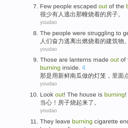
Few
people
escaped
out
of
the
很少
有人
逃出
那
幢烧着
的
房子
。
youdao
The people
were struggling to
g
人们
奋力
逃离
出
燃烧着
的
建筑物
youdao
Those
are
lanterns
made
out
of
burning
inside
.
那
是
用
新鲜
南瓜做
的
灯笼
，
里面
youdao
Look
out
! The
house
is
burning
!
当心
！
房子
烧
起来了。
youdao
They
leave
burning
cigarette en