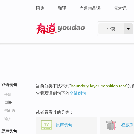
词典
翻译
有道精品课
云笔记
中英
有道 - 网易旗下搜索
双语例句
当前分类下找不到"
boundary layer transition test
"的
查看双语例句下的
全部例句
全部
口语
书面语
或者看看其他分类：
论文
原声例句
权威例
原声例句