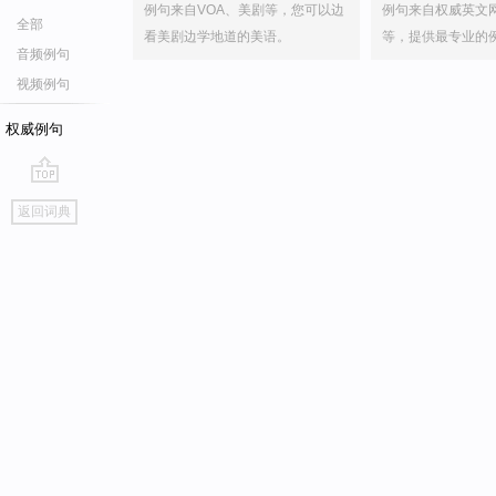
例句来自VOA、美剧等，您可以边
例句来自权威英文
全部
看美剧边学地道的美语。
等，提供最专业的
音频例句
视频例句
权威例句
go
返回词典
top