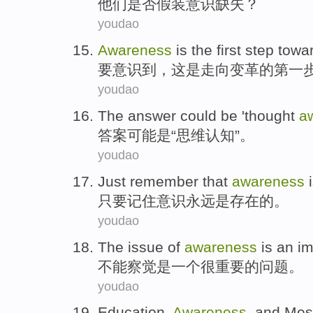
他们
是否假装
意识
缺失
？
youdao
Awareness
is
the first
step
towa
要意识到
，
这
是
走向
变革
的第
一
youdao
The answer
could
be
'
thought
a
答案
可能
是
“
思维
认知
”。
youdao
Just
remember that
awareness
只要
记住
意识
永远
是
存在
的。
youdao
The
issue
of
awareness
is
an
im
不能察觉
是
一个
很重要
的
问题
。
youdao
Education
,
Awareness
,
and
Mes