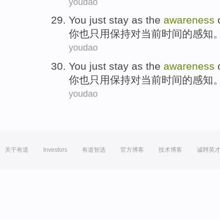
youdao
You
just
stay
as the
awareness
你
也只用
保持
对
当前
时间
的
感知
youdao
You
just
stay
as the
awareness
你
也只用
保持
对
当前
时间
的
感知
youdao
关于有道
Investors
有道智选
官方博客
技术博客
诚聘英