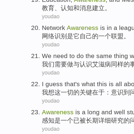
教育
、
认知
和
消息
建立
。
youdao
Network
Awareness
is
in
a
leag
网络
识别
是
它
自己
的
一个
联盟
。
youdao
We
need to
do
the
same
thing
w
我们
需要
做
与
认识
艾滋病
同样
的
youdao
I
guess
that's
what
this
is
all
abo
我
想
这
一切
的
关键在于
：
意识到
youdao
Awareness
is
a
long and
well st
感知
是
一个
已被
长期
详细
研究的
youdao