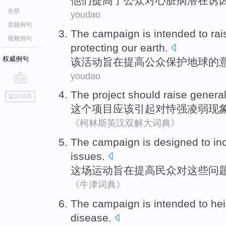
他们
提高了
公众
对
心脏病
潜在
诱
全部
youdao
音频例句
The
campaign
is intended to
rai
视频例句
protecting
our earth
.
权威例句
该
活动
旨在
提高
公众
保护
地球
的
youdao
go
The
project
should
raise genera
返回词典
top
这个
项目
应该
引起
对恃强凌弱现
《柯林斯英汉双解大词典》
The campaign
is designed to
in
issues
.
这场
运动
旨在
提高
民众
对这些问
《牛津词典》
The campaign
is intended
to he
disease
.