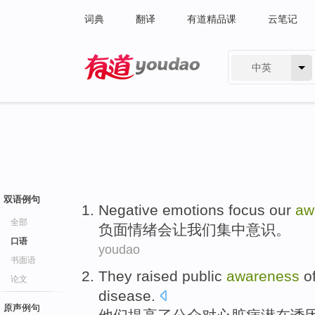
词典
翻译
有道精品课
云笔记
中英
有道 - 网易旗下搜索
双语例句
Negative
emotions
focus
our
aw
全部
负面
情绪会
让
我们
集中
意识
。
口语
youdao
书面语
They
raised
public
awareness
o
论文
disease
.
原声例句