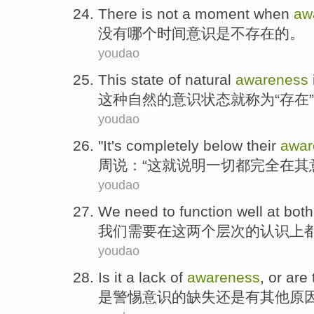
There is
not
a moment
when
aw
没有
哪个
时间
意识
是
不
存在的。
youdao
This
state
of
natural
awareness
这种
自然
的
意识
状态
就
称为“
存在
youdao
"
It
's
completely
below
their
awar
周
说
：“
这
就
说明一切都
完全
在
其
youdao
We
need to
function
well
at
both
我们
需要
在
这
两
个
层次
的
认识上
youdao
Is
it a
lack
of
awareness
,
or
are 
是
警惕意识
的
缺失
还是
有
其他
原