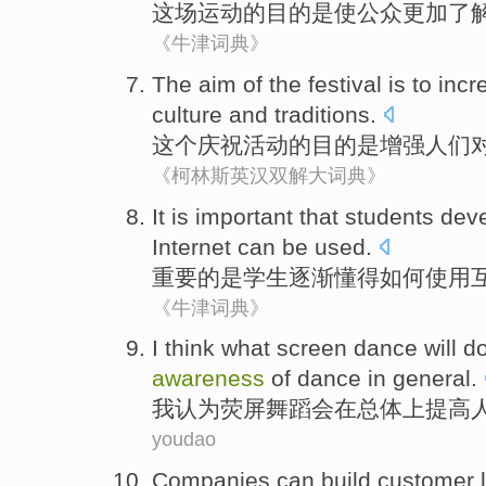
这场
运动的目的
是
使
公众更加了
《牛津词典》
The
aim
of
the
festival
is
to
incr
culture
and
traditions
.
这个
庆祝活动
的
目的
是
增强
人们
《柯林斯英汉双解大词典》
It
is
important
that
students
dev
Internet
can be
used
.
重要
的
是
学生
逐渐
懂得
如何
使用
《牛津词典》
I
think
what
screen
dance
will d
awareness
of
dance
in
general
.
我
认为
荧屏
舞蹈
会
在
总体上
提高
youdao
Companies
can
build
customer