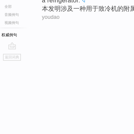
a refrigerator
.
全部
本
发明
涉及
一种
用于
致冷机的
附
音频例句
youdao
视频例句
权威例句
go
返回词典
top