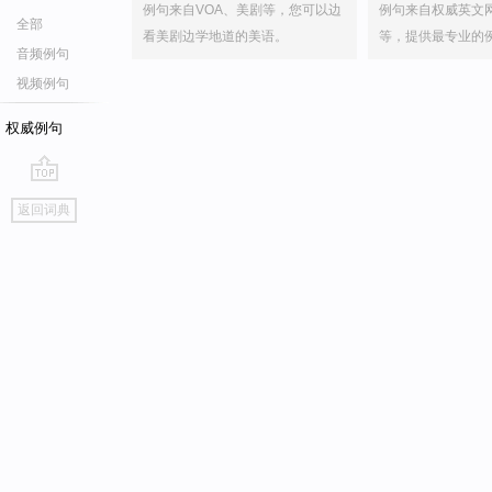
例句来自VOA、美剧等，您可以边
例句来自权威英文
全部
看美剧边学地道的美语。
等，提供最专业的
音频例句
视频例句
权威例句
go
返回词典
top