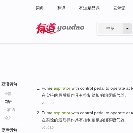
词典
翻译
有道精品课
云笔记
中英
有道 - 网易旗下搜索
双语例句
Fume
aspirator
with
control
pedal
to
operate
at
t
全部
在
实验
的
最后
操作
具有
控制
踏板
的
烟雾
吸气器
。
口语
youdao
书面语
Fume
aspirator
with
control
pedal
to
operate
at
t
论文
在
实验
的
最后
操作
具有
控制
踏板
的
烟雾
吸气器
。
youdao
原声例句