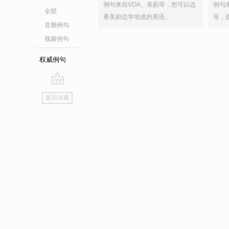
例句来自VOA、美剧等，您可以边
例句
全部
看美剧边学地道的美语。
等，
音频例句
视频例句
权威例句
go
返回词典
top