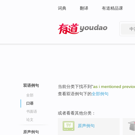
词典
翻译
有道精品课
中
有道 - 网易旗下搜索
双语例句
当前分类下找不到"
as i mentioned previo
查看双语例句下的
全部例句
全部
口语
书面语
或者看看其他分类：
论文
原声例句
原声例句