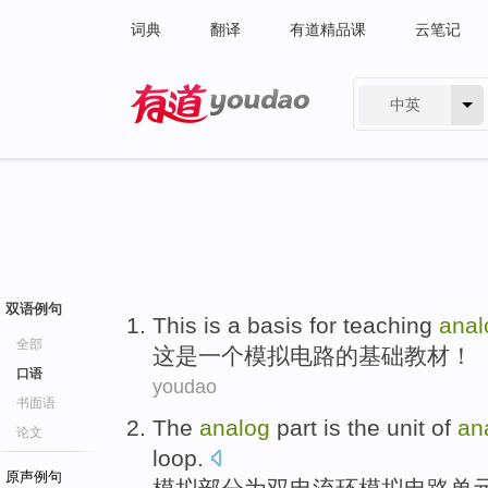
词典
翻译
有道精品课
云笔记
中英
有道 - 网易旗下搜索
双语例句
This
is
a
basis
for teaching
anal
全部
这
是
一个
模拟
电路
的
基础
教材
！
口语
youdao
书面语
The
analog
part
is
the
unit
of
an
论文
loop
.
原声例句