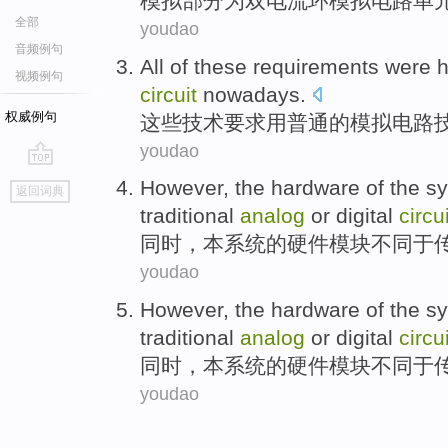
模拟
部分
为
双
电流
环
模拟
电路
单
全部
youdao
音频例句
All
of
these
requirements
were
h
视频例句
circuit
nowadays
.
权威例句
这些
技术
要求
用
普通的
模拟
电路
youdao
go
However
,
the
hardware
of the
s
返回词典
top
traditional
analog
or
digital
circui
同时
，
本
系统
的
硬件模块
不同
于
youdao
However
,
the
hardware
of the
s
traditional
analog
or
digital
circui
同时
，
本
系统
的
硬件模块
不同
于
youdao