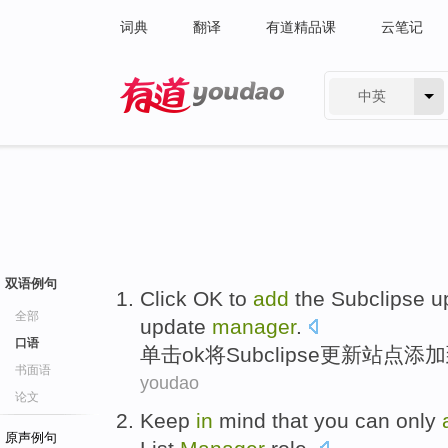
词典
翻译
有道精品课
云笔记
中英
有道 - 网易旗下搜索
双语例句
Click
OK
to
add
the
Subclipse
u
全部
update
manager
.
口语
单击
ok
将Subclipse
更新
站点
添加
书面语
youdao
论文
Keep
in
mind that
you can
only
原声例句