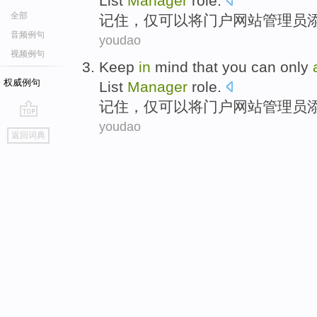
List
Manager
role
.
全部
记住
，
仅
可以
将
门户网站
管理员
音频例句
youdao
视频例句
Keep
in
mind that
you can
only
权威例句
List
Manager
role
.
记住
，
仅
可以
将
门户网站
管理员
youdao
go
返回词典
top