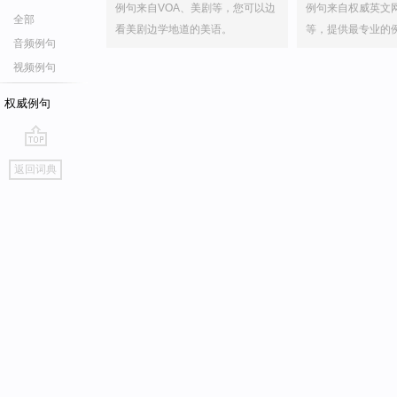
例句来自VOA、美剧等，您可以边
例句来自权威英文
全部
看美剧边学地道的美语。
等，提供最专业的
音频例句
视频例句
权威例句
go
返回词典
top