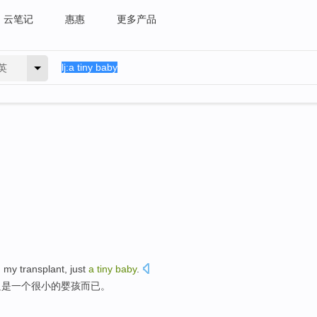
云笔记
惠惠
更多产品
英
d my
transplant
,
just
a
tiny
baby
.
只是
一个
很小
的
婴孩而已
。