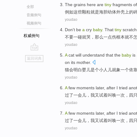
The
grains
here are
tiny
fragments
o
全部
例如
这些
颗粒
就是
海胆
幼体
外壳
上
的
音频例句
youdao
视频例句
Don't
be
a
cry
baby
.
That
tiny
scratch
权威例句
不要
一
碰就
哭，
那么
一点
伤
根本就不
youdao
go
A
cat
will
understand that
the
baby
is
返回词典
top
on
its
mother
.
猫
会
明白
婴儿
是个
小人儿
就
象
一
个
依
youdao
A
few
moments
later, after
I
tried
ano
过
了
一会儿
，
我
又试着
叫唤
一次
，
四
youdao
A
few
moments
later, after
I
tried
ano
过
了
一会儿
，
我
又试着
叫唤
一次
，
四
youdao