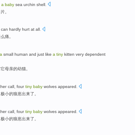
f
a
baby
sea urchin
shell
.
碎片
。
can hardly
hurt
at all.
怎么痛。
a
small human and
just
like
a
tiny
kitten
very
dependent
靠
它
母亲的幼猫。
ther
call,
four
tiny
baby
wolves
appeared
.
只
极小
的
狼
崽出来了。
ther
call,
four
tiny
baby
wolves
appeared
.
只
极小
的
狼
崽出来了。