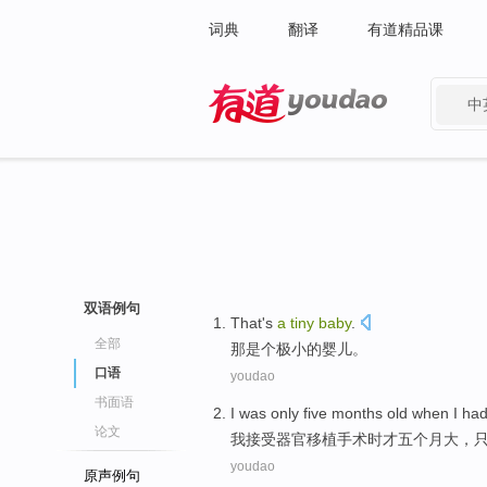
词典
翻译
有道精品课
中
有道 - 网易旗下搜索
双语例句
That
's
a
tiny
baby
.
全部
那
是个
极小
的
婴儿
。
口语
youdao
书面语
I
was only
five
months
old
when
I ha
论文
我
接受器官移植手术
时
才
五
个月
大
，
youdao
原声例句