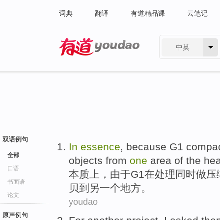
词典
翻译
有道精品课
云笔记
中英
有道 - 网易旗下搜索
双语例句
In
essence
,
because
G1
compact
全部
objects
from
one
area
of the
he
口语
本质
上
，
由于
G1在处理
同时做压
书面语
贝
到
另一个地方。
论文
youdao
原声例句