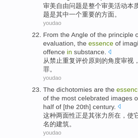
审美
自由
问题
是
整个
审美
活动
本
题是
其中一个
重要
的
方面
。
youdao
From
the
Angle
of
the
principle
o
evaluation
, the
essence
of
imagi
offence
in
substance.
从
禁止
重复
评价
原则
的
角度审视
罪
。
youdao
The dichotomies
are the
essenc
of
the
most
celebrated images
o
half
of
[the 20th]
century
.
这种
两面性正是
其
张力所在，
使
名
的
建筑
。
youdao