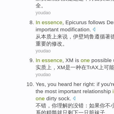
全。
youdao
In
essence
,
Epicurus
follows
De
important
modification
.
从
本质上来说，
伊壁鸠鲁
遵循
著
重要
的修改。
youdao
In
essence
,
XM
is
one
possible
实质上
，
XM
是
一
种在
TrAX上
可
youdao
Yes
,
you
heard
her right
:
if
you
'
the most
important
relationship
one
dirty
sock
.
不错
，
你
理解
的
没错
：
如果
你
不
系
的
精髓
就
只剩下
一只
脏
袜子
。