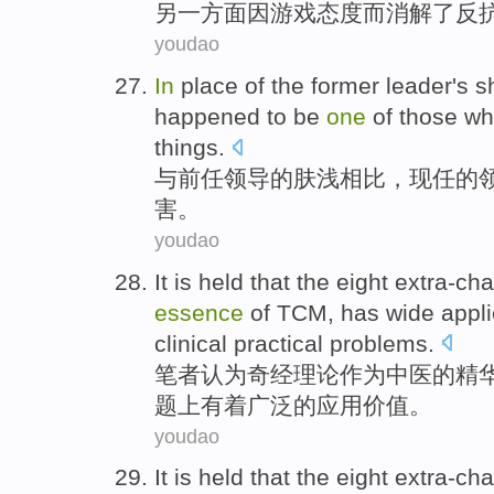
另一方面
因
游戏
态度
而
消解
了反
youdao
In
place
of
the
former
leader
's
s
happened to be
one
of those w
things.
与
前任
领导
的
肤浅
相比，现任
的
害
。
youdao
It is
held
that the
eight extra-ch
essence
of
TCM
,
has
wide
appli
clinical
practical
problems
.
笔者
认为
奇
经
理论
作为
中医
的
精
题上
有着
广泛
的
应用
价值
。
youdao
It is
held
that the
eight extra-ch