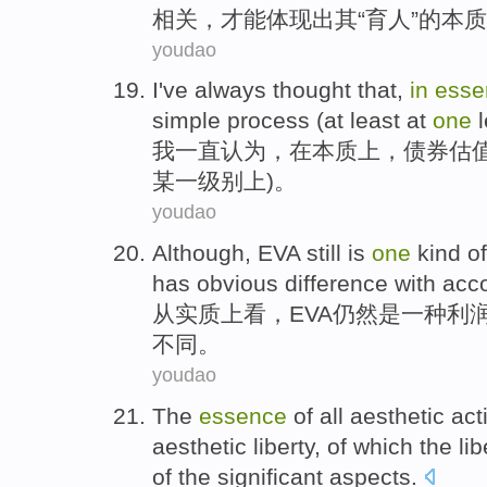
相关
，
才能
体现出
其
“育人”的
本质
youdao
I
've always
thought that
,
in
esse
simple
process
(
at least
at
one
我
一直
认为
，
在
本质上
，
债券
估
某
一
级别上
)。
youdao
Although,
EVA
still
is
one
kind of
has
obvious
difference
with
acc
从实质上看
，
EVA
仍然
是
一
种
利
不同
。
youdao
The
essence
of
all
aesthetic
act
aesthetic
liberty
, of
which
the lib
of the
significant
aspects
.