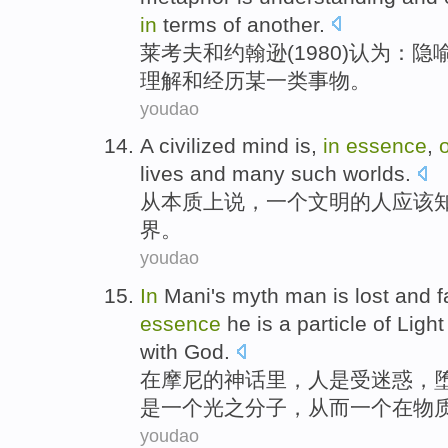
in
terms of
another
.
莱
考
夫
和
约翰逊
(1980)认为：
隐
理解
和
经历
某
一类
事物。
youdao
A
civilized
mind is,
in
essence
,
lives
and
many
such worlds.
从本质
上
说，
一个
文明
的
人
应该
界。
youdao
In
Mani
's
myth
man
is
lost and
f
essence
he
is
a
particle of Ligh
with
God
.
在
摩
尼的
神话里
，
人
是
受迷惑，
是
一
个
光之
分子，
从而
一
个在
物
youdao