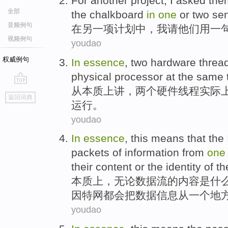
For
another
project
,
I
asked
the
全部
the
chalkboard
in
one
or
two
se
音频例句
在
另一项
计划
中，
我
请
他们
用一
视频例句
youdao
权威例句
In
essence
,
two
hardware
threa
physical
processor
at the same 
从
本质上讲，
两个
硬件
线程
实际
go
返回词典
top
运行
。
youdao
In
essence
, this means that
the
packets
of
information
from
one
their
content
or
the
identity
of
th
本质
上
，
无论
数据流
的
内容
是什
因特网
都会把数据
信息
从
一
个
地
youdao