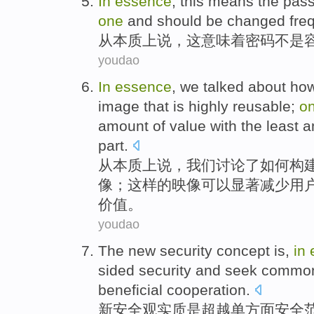
In
essence
,
this
means
the
pas
one
and
should be
changed
fre
从
本质上说，
这
意味着
密码
不是
youdao
In
essence
,
we
talked about
how
image
that
is highly
reusable
;
o
amount
of
value
with the least
a
part.
从
本质上说，
我们
讨论
了
如何
构
像
；
这样
的映像可以显著
减少
用
价值
。
youdao
The
new
security
concept
is
,
in
sided
security
and
seek
commo
beneficial
cooperation
.
新
安全观
实质
是
超越
单方面
安全