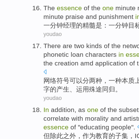
The
essence
of the
one
minute
minute
praise
and
punishment
i
一
分钟
经理
的
精髓
是：一分钟
目
youdao
There are
two
kinds
of the
netw
phonetic loan
characters
in
ess
the
creation
amd
application
of
网络
符号
可以分
两
种
，
一
种
本质
字
的
产生
、
运用
殊途同归
。
youdao
In
addition
,
as
one
of
the
subset
correlate
with
morality
and
artist
essence
of
"educating people".
但
除此
之外，
作为
教育
的
子集
，
I