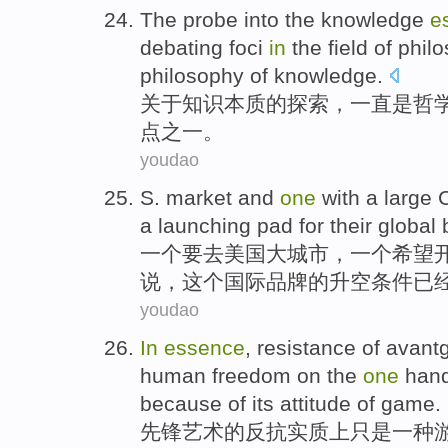
The
probe into
the
knowledge
e
debating
foci
in
the
field of phil
philosophy
of
knowledge
.
关于
知识
本质
的
探索
，一直
是
哲
点
之一
。
youdao
S.
market
and
one
with a
large
a
launching pad for their
global
一
个要去
美国
大城市，
一个
希望
说
，这个
国际
品牌的
升空
条件已
youdao
In
essence
,
resistance
of
avant
human
freedom
on
the
one
han
because of
its
attitude of
game
.
先锋
艺术
的
反抗
实质上
只是
一种