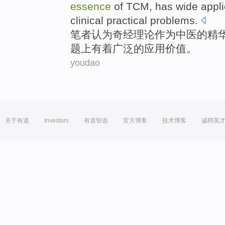
essence
of
TCM
,
has
wide
appli
clinical
practical
problems
.
笔者
认为
奇
经
理论
作为
中医
的
精
题上
有着
广泛
的
应用
价值
。
youdao
关于有道
Investors
有道智选
官方博客
技术博客
诚聘英