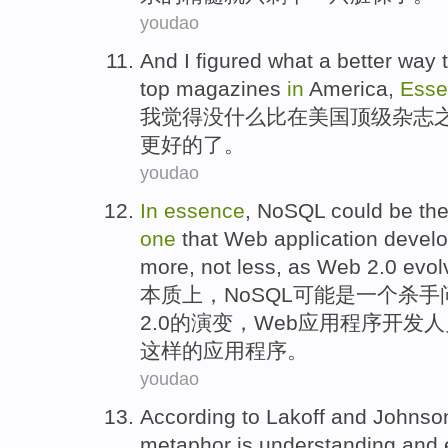
youdao
And I
figured
what a
better
way 
top
magazines
in
America
,
Esse
我
觉得没什么
比
在
美国
顶级
杂志
更好的了。
youdao
In
essence
,
NoSQL
could
be
th
one
that
Web
application
develo
more
,
not
less
,
as
Web
2.0
evol
本质
上
，
NoSQL
可能
是
一个
杀手
2.0的演变，Web
应用
程序
开发
人
这样的应用程序。
youdao
According
to Lakoff
and
Johnso
metaphor
is
understanding
and