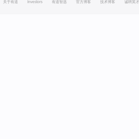
关于有道
Investors
有道智选
官方博客
技术博客
诚聘英