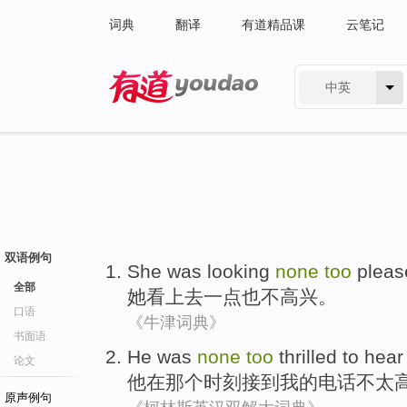
词典
翻译
有道精品课
云笔记
中英
有道 - 网易旗下搜索
双语例句
She
was looking
none
too
pleas
全部
她
看上去
一点
也不高兴。
口语
《牛津词典》
书面语
He
was
none
too
thrilled to
hear
论文
他
在
那个
时刻
接到
我
的电话不
太
原声例句