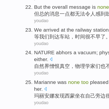
But
the overall
message
is
none
但
总的
消息
一点
都无法令人感到
youdao
We
arrived at
the railway statio
等
我们
到达
车站
，时间
很不
早了
youdao
NATURE
abhors
a vacuum
;
phys
either.
自然界
憎恨
真空
，
物理学家
们
也
youdao
Marianne
was
none
too
pleased
her
.
玛丽安娜
发现
西蒙
坐在
自己
旁边
youdao