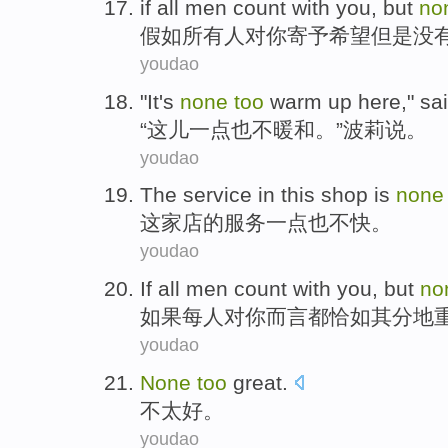
if
all
men
count
with
you
,
but
no
假如
所有
人
对
你
寄予
希望
但是
没
youdao
"It's
none
too
warm up
here
,"
sa
“
这儿
一点
也不
暖和
。”波莉
说
。
youdao
The
service
in
this shop
is
none
这家
店
的
服务
一点
也
不快。
youdao
If
all
men count
with
you
, but
no
如果
每人
对
你
而言都恰如其分地
youdao
None
too
great
.
不
太
好
。
youdao