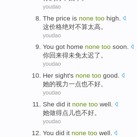
youdao
The
price
is
none
too
high.
这
价格
绝对
不算
太高。
youdao
You
got home
none
too
soon
.
你
回来
得
未免太迟了。
youdao
Her
sight
's
none
too
good
.
她
的
视力
一点
也
不好
。
youdao
She
did
it
none
too
well
.
她
做
得
点儿
也
不好。
youdao
You
did
it
none
too
well
.