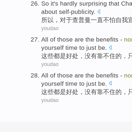
So
it's hardly
surprising
that
Ch
about self-publicity
.
所以
，
对于
查普曼
一直
不怕自我
youdao
All of
those
are
the
benefits
-
no
yourself
time
to
just
be
.
这些
都是
好处
，
没有
靠不住
的
，
youdao
All of
those
are
the
benefits
-
no
yourself
time
to
just
be
.
这些
都是
好处
，
没有
靠不住
的
，
youdao