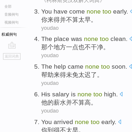
《柯林斯英汉双解大词典》
全部
You
have come
none
too
early
.
音频例句
你
来得
并不算
太早
。
视频例句
youdao
权威例句
The
place
was
none
too
clean
.
那个
地方
一点
也不干净。
go
youdao
返回词典
top
The
help
came
none
too
soon
.
帮助
来得
未免
太
迟了
。
youdao
His
salary
is
none
too
high
.
他
的
薪水
并不
算
高
。
youdao
You
arrived
none
too
early
.
你
到得
不
太早
。