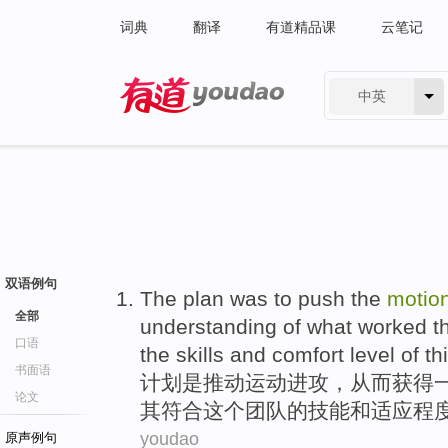
词典
翻译
有道精品课
云笔记
中英
有道 - 网易旗下搜索
双语例句
The
plan
was
to push
the
motio
全部
understanding
of what worked
t
口语
the
skills
and
comfort
level
of
th
书面语
计划
是
推动
运动
进攻
，
从而获得
论文
其符合
这个
团队
的
技能
和
适应
程
youdao
原声例句