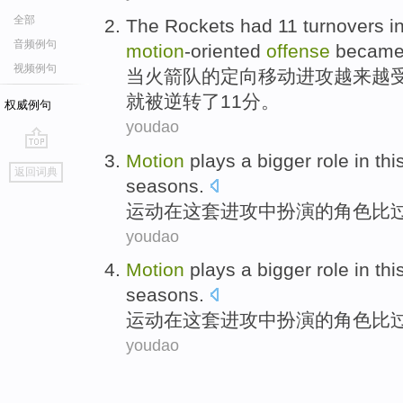
全部
The
Rockets
had
11
turnovers
i
音频例句
motion
-oriented
offense
becam
视频例句
当
火箭队
的定向移动
进攻
越来越
就被
逆转
了
11
分。
权威例句
youdao
Motion
plays a bigger role
in
thi
go
返回词典
top
seasons
.
运动
在
这套
进攻中
扮演
的角色
比
youdao
Motion
plays a bigger role
in
thi
seasons
.
运动
在
这套
进攻中
扮演
的角色
比
youdao