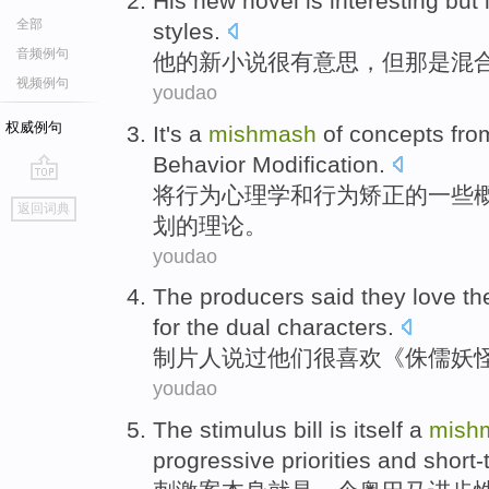
His
new
novel
is interesting
but
全部
styles
.
音频例句
他
的
新
小说
很
有意思，
但
那
是
混
视频例句
youdao
权威例句
It
's
a
mishmash
of
concepts
fro
Behavior
Modification
.
将
行为
心理学
和
行为
矫正
的
一些
go
返回词典
top
划
的
理论。
youdao
The producers
said
they
love
the
for
the dual
characters
.
制片人
说过
他们
很喜欢
《
侏儒
妖
youdao
The stimulus
bill
is itself
a
mish
progressive priorities
and
short-