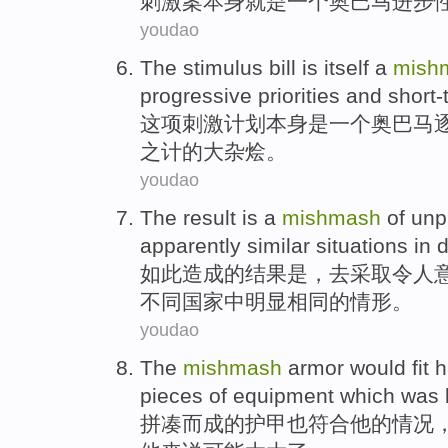
刺激
案本身
就是
一个
奥
巴马进步
youdao
The stimulus
bill
is itself
a
mish
progressive
priorities
and
short-
这项
刺激计划
本身
是
一个
奥
巴马
之计
的
大杂烩
。
youdao
The result
is
a
mishmash
of
unp
apparently
similar
situations
in
d
如此
造成
的
结果
是
，
去
采取令人
不同
国家
中
明显
相同的
情形
。
youdao
The
mishmash
armor
would
fit
h
pieces
of
equipment
which
was
拼凑
而
成
的
护
甲
也
符合
他
的
情况