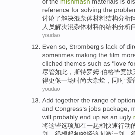
of the
mishmash
materials
is
di
reference
for
solving the proble
讨论
了
解决
混杂
体
材料
结构
分析
人员解决混杂体材料的结构分析
youdao
Even
so
,
Stromberg's
lack of
dir
sometimes
making
the
film
mor
cliched
themes
such
as "
love
fo
尽管
如此
，斯特罗姆·
伯格
毕竟
缺
得
更
像
一场
时尚
大杂烩
，
同时
“
爱
youdao
Add
together
the
range of
optio
and
Congress's
jobs
package
, 
will
probably
end up
as
an
ugly
将
这些
选项
加
在一起
和
快速
行动
划
，
很想起
初的
经济刺激计划
，