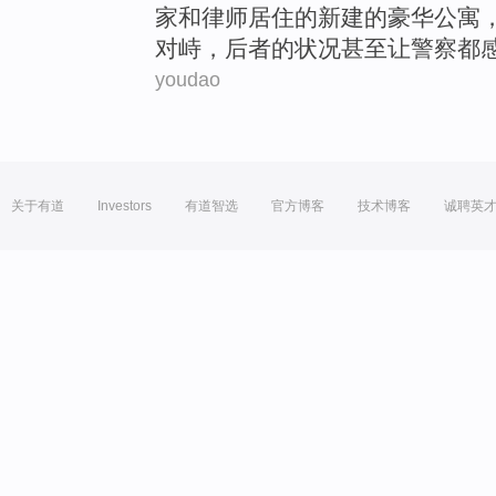
家
和
律师
居住
的
新建
的
豪华
公寓
对峙，后者的状况
甚至
让
警察
都
youdao
关于有道
Investors
有道智选
官方博客
技术博客
诚聘英