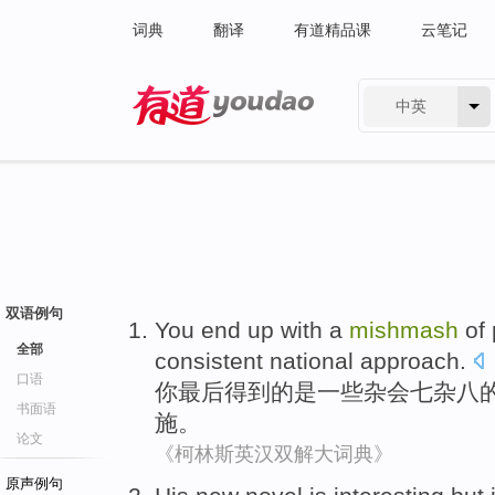
词典
翻译
有道精品课
云笔记
中英
有道 - 网易旗下搜索
双语例句
You
end
up with a
mishmash
of
全部
consistent
national
approach
.
口语
你
最后
得到
的
是一些杂会七
杂八
书面语
施。
论文
《柯林斯英汉双解大词典》
原声例句