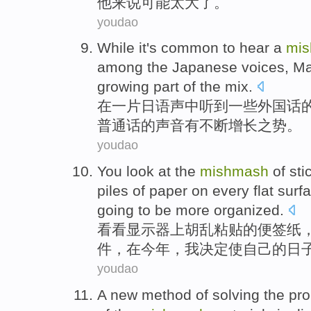
他来说
可能
太
大
了。
youdao
While
it
's
common
to
hear
a
mi
among the
Japanese
voices
,
Ma
growing
part
of
the mix.
在
一
片
日语
声
中
听到
一些
外国
话
普通话
的声音有
不断增长
之势。
youdao
You look at
the
mishmash
of
sti
piles
of
paper
on
every
flat surf
going
to
be more
organized
.
看看
显示器
上
胡乱粘贴
的
便签纸
件
，在
今年
，
我
决定
使
自己的日
youdao
A
new
method
of
solving
the
pr