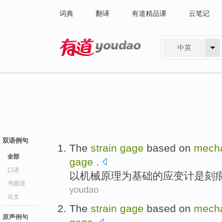
词典
翻译
有道精品课
云笔记
中英
有道 - 网易旗下搜索
双语例句
The
strain
gage
based
on
mecha
全部
gage
.
口语
以
机械
原理
为基础
的
应变
计
是
刻
书面语
youdao
论文
The
strain
gage
based
on
mecha
原声例句