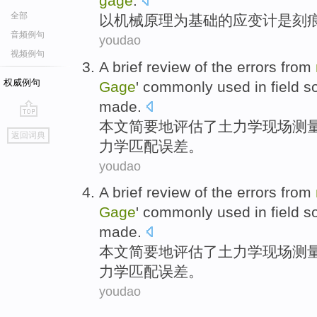
gage
.
全部
以
机械
原理
为基础
的
应变
计
是
刻
音频例句
youdao
视频例句
A brief
review
of the
errors
from
权威例句
Gage
'
commonly used
in
field
so
made.
本文
简要
地
评估
了
土
力学
现场
测
go
返回词典
top
力学
匹配
误差
。
youdao
A brief
review
of the
errors
from
Gage
'
commonly used
in
field
so
made.
本文
简要
地
评估
了
土
力学
现场
测
力学
匹配
误差
。
youdao