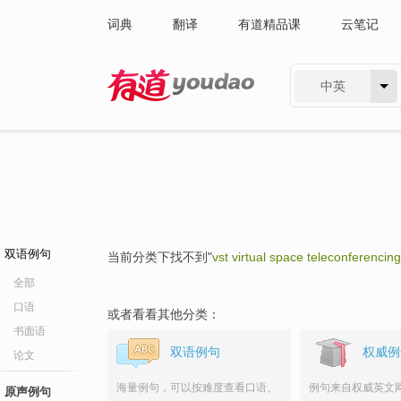
词典
翻译
有道精品课
云笔记
中英
有道 - 网易旗下搜索
双语例句
当前分类下找不到"
vst virtual space teleconferencing
全部
口语
或者看看其他分类：
书面语
双语例句
权威例
论文
海量例句，可以按难度查看口语、
例句来自权威英文
原声例句