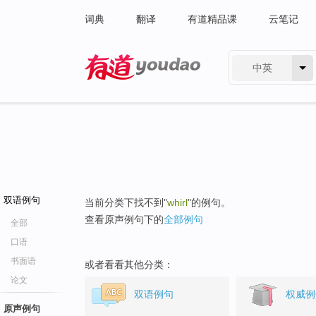
词典
翻译
有道精品课
云笔记
中英
有道 - 网易旗下搜索
双语例句
当前分类下找不到"
whirl
"的例句。
查看原声例句下的
全部例句
全部
口语
书面语
或者看看其他分类：
论文
双语例句
权威例
原声例句