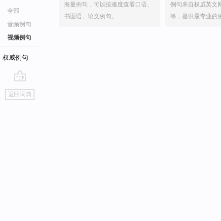
海量例句，可以按难度查看口语、
例句来自权威英文
全部
书面语、论文例句。
等，提供最专业的
音频例句
视频例句
权威例句
go
返回词典
top