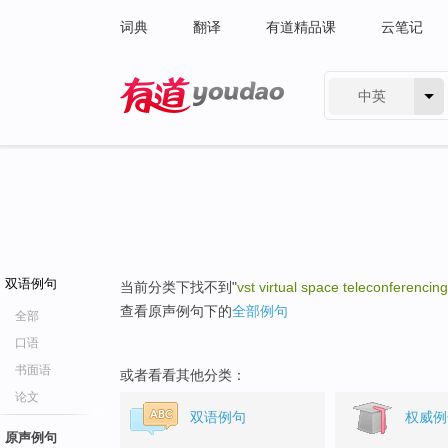
词典
翻译
有道精品课
云笔记
中英
有道 - 网易旗下搜索
双语例句
当前分类下找不到"
vst virtual space teleconferencing
查看原声例句下的
全部例句
全部
口语
书面语
或者看看其他分类：
论文
双语例句
权威例
原声例句