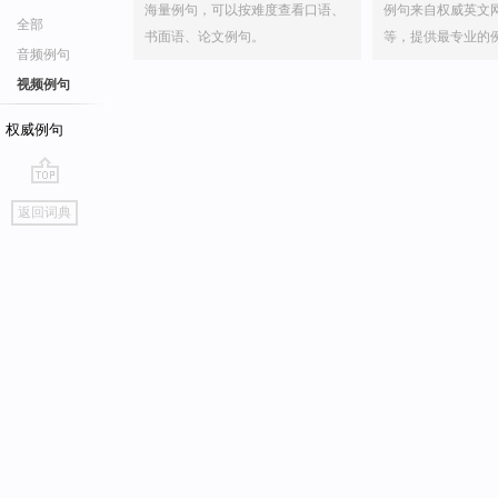
海量例句，可以按难度查看口语、
例句来自权威英文
全部
书面语、论文例句。
等，提供最专业的
音频例句
视频例句
权威例句
go
返回词典
top