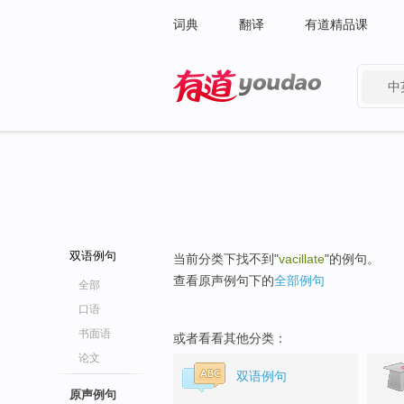
词典
翻译
有道精品课
中
有道 - 网易旗下搜索
双语例句
当前分类下找不到"
vacillate
"的例句。
查看原声例句下的
全部例句
全部
口语
书面语
或者看看其他分类：
论文
双语例句
原声例句