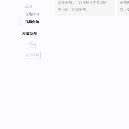
海量例句，可以按难度查看口语、
例句
全部
书面语、论文例句。
等，
音频例句
视频例句
权威例句
go
返回词典
top