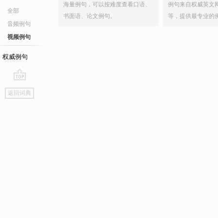
海量例句，可以按难度查看口语、
例句来自权威英文
全部
书面语、论文例句。
等，提供最专业的
音频例句
视频例句
权威例句
go
返回词典
top