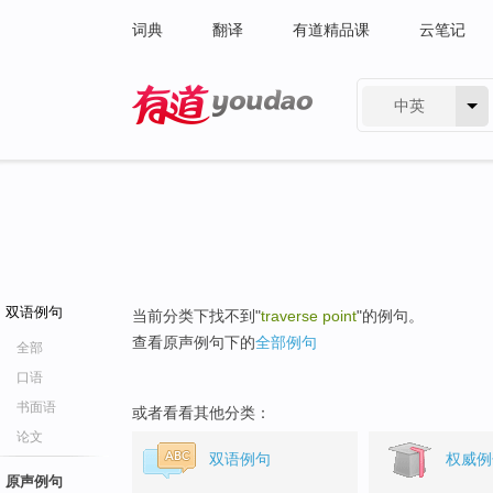
词典
翻译
有道精品课
云笔记
中英
有道 - 网易旗下搜索
双语例句
当前分类下找不到"
traverse point
"的例句。
查看原声例句下的
全部例句
全部
口语
书面语
或者看看其他分类：
论文
双语例句
权威例
原声例句