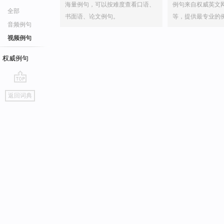
海量例句，可以按难度查看口语、
例句来自权威英文
全部
书面语、论文例句。
等，提供最专业的
音频例句
视频例句
权威例句
go
返回词典
top