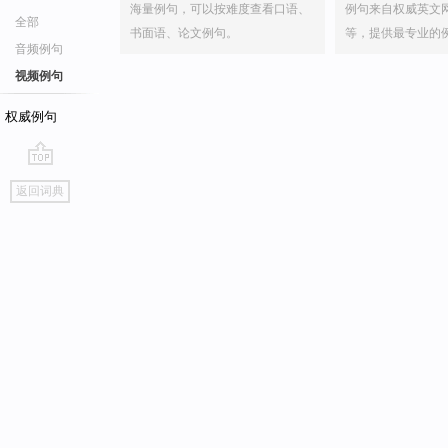
海量例句，可以按难度查看口语、
例句来自权威英文
全部
书面语、论文例句。
等，提供最专业的
音频例句
视频例句
权威例句
go
返回词典
top