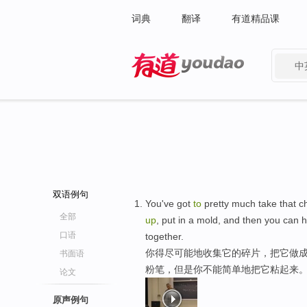
词典
翻译
有道精品课
中
有道 - 网易旗下搜索
双语例句
You've got
to
pretty much take that ch
全部
up
, put in a mold, and then you can h
口语
together.
你得尽可能地收集它的碎片，把它做
书面语
粉笔，但是你不能简单地把它粘起来
论文
原声例句